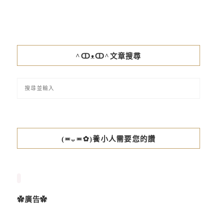
^ↀᴥↀ^文章搜尋
(≖ᴗ≖✿)養小人需要您的讚
✿廣告✿