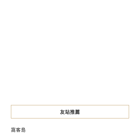
友站推薦
窩客島