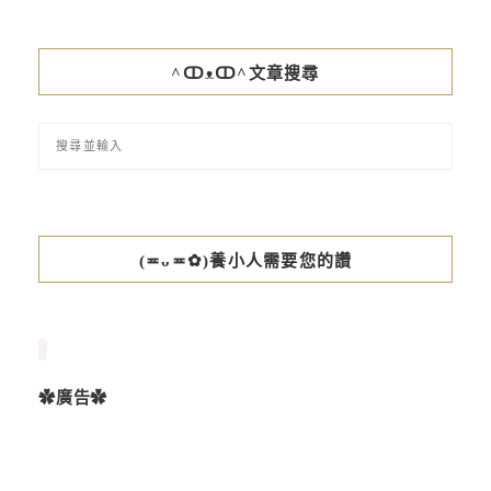
^ↀᴥↀ^文章搜尋
(≖ᴗ≖✿)養小人需要您的讚
✿廣告✿