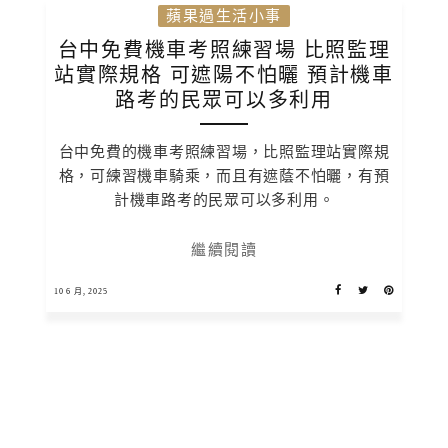
蘋果過生活小事
台中免費機車考照練習場 比照監理
站實際規格 可遮陽不怕曬 預計機車
路考的民眾可以多利用
台中免費的機車考照練習場，比照監理站實際規
格，可練習機車騎乘，而且有遮蔭不怕曬，有預
計機車路考的民眾可以多利用。
繼續閱讀
10 6 月, 2025