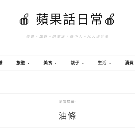
🍎 蘋果話日常🍎
美食。旅遊。過生活。養小人。凡人瑣碎事
繫
旅遊
美食
親子
生活
消
瀏覽標籤:
油條