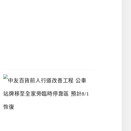
漢
神
洲
際
店
2026-
07-
22
中
友
百
貨
前
人
行
道
改
善
工