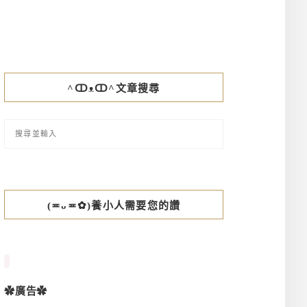
^ↀᴥↀ^文章搜尋
(≖ᴗ≖✿)養小人需要您的讚
✿廣告✿