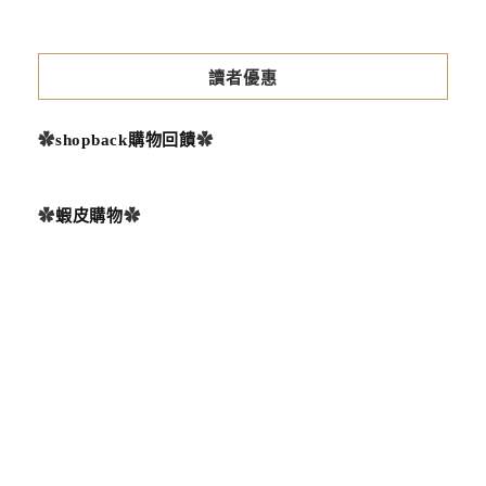
讀者優惠
✿
shopback購物回饋
✿
✿
蝦皮購物
✿