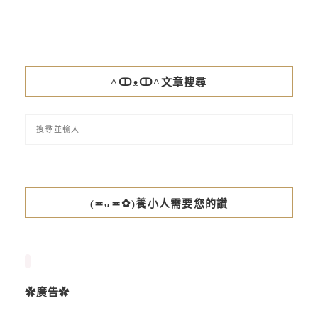
^ↀᴥↀ^文章搜尋
(≖ᴗ≖✿)養小人需要您的讚
✿廣告✿