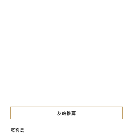
友站推薦
窩客島