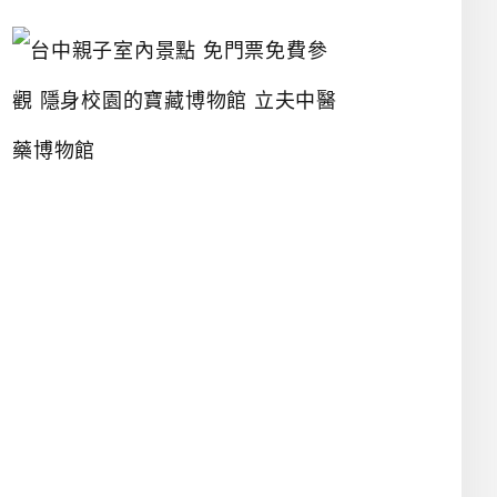
台
中
親
子
室
內
景
點
免
門
票
免
費
參
觀
隱
身
校
園
的
寶
藏
博