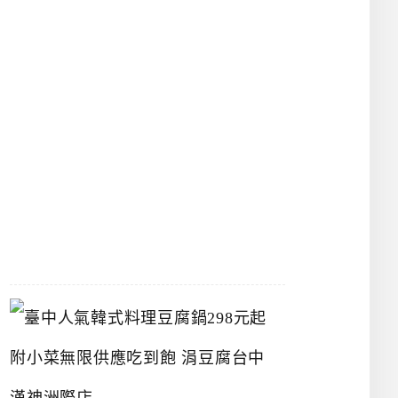
物
館
立
夫
中
醫
藥
博
物
館
2026-
07-
26
臺
中
人
氣
韓
式