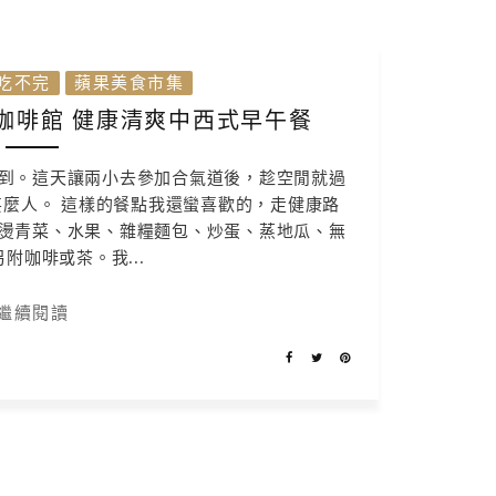
吃不完
蘋果美食市集
咖啡館 健康清爽中西式早午餐
到。這天讓兩小去參加合氣道後，趁空閒就過
麼人。 這樣的餐點我還蠻喜歡的，走健康路
燙青菜、水果、雜糧麵包、炒蛋、蒸地瓜、無
附咖啡或茶。我...
繼續閱讀