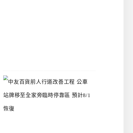
漢
神
洲
際
店
2026-
07-
22
中
友
百
貨
前
人
行
道
改
善
工