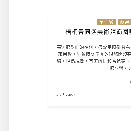
早午餐
蘋果
梧桐吾同＠美術館商圈
美術館對面的梧桐，搭公車時都會看
來用餐。早餐時間還真的很悠閒沒甚
線。現點現做，有煎肉排和杏鮑菇、
糖豆漿，另
17 7 月, 2017