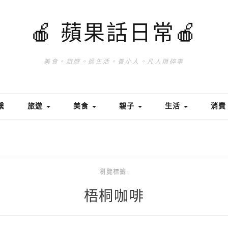
🍎 蘋果話日常🍎
美食。旅遊。過生活。養小人。凡人瑣碎事
繫
旅遊
美食
親子
生活
消
瀏覽標籤:
梧桐咖啡