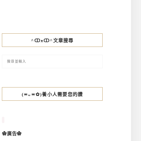
^ↀᴥↀ^文章搜尋
(≖ᴗ≖✿)養小人需要您的讚
✿廣告✿