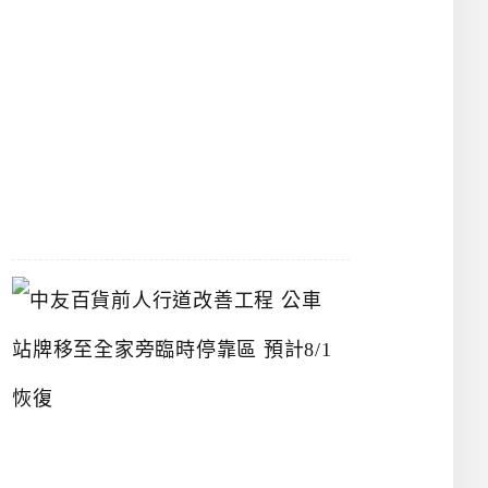
漢
神
洲
際
店
2026-
07-
22
中
友
百
貨
前
人
行
道
改
善
工