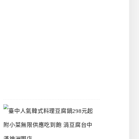
物
館
立
夫
中
醫
藥
博
物
館
2026-
07-
26
臺
中
人
氣
韓
式