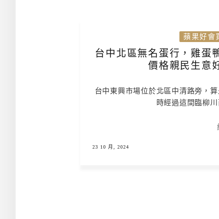
蘋果好會
台中北區無名蛋行，雞蛋
價格親民生意
台中東興市場位於北區中清路旁，算
時經過這間臨柳川
23 10 月, 2024