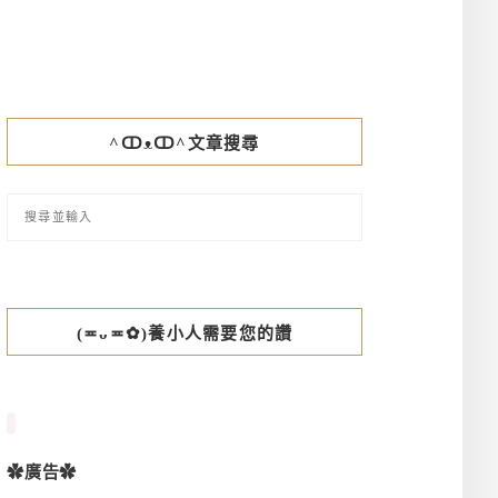
^ↀᴥↀ^文章搜尋
(≖ᴗ≖✿)養小人需要您的讚
✿廣告✿