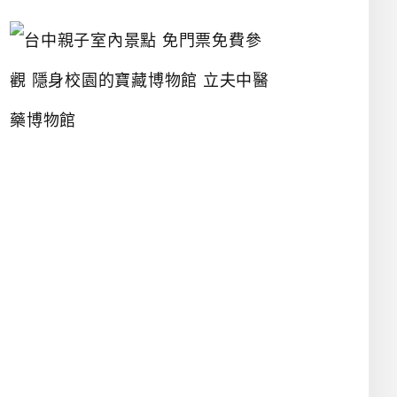
台
中
親
子
室
內
景
點
免
門
票
免
費
參
觀
隱
身
校
園
的
寶
藏
博