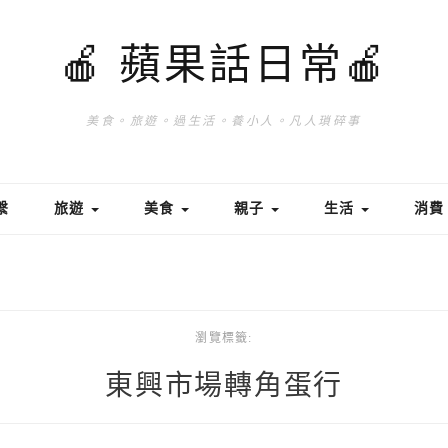
🍎 蘋果話日常🍎
美食。旅遊。過生活。養小人。凡人瑣碎事
繫
旅遊
美食
親子
生活
消
瀏覽標籤:
東興市場轉角蛋行