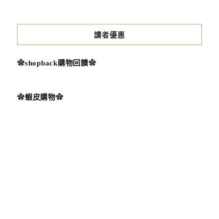
讀者優惠
✿
shopback購物回饋
✿
✿
蝦皮購物
✿