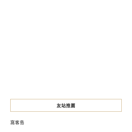
友站推薦
窩客島