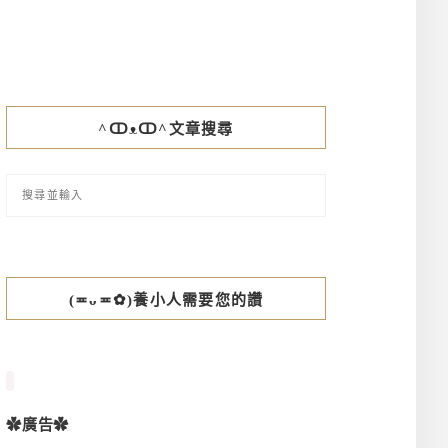
^ↀᴥↀ^文章搜尋
(≖ᴗ≖✿)養小人需要您的讚
✿廣告✿