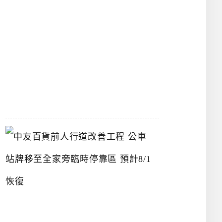
漢
神
洲
際
店
2026-
07-
22
中
友
百
貨
前
人
行
道
改
善
工