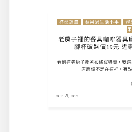
杯盤鍋皿
蘋果過生活小事
體
老房子裡的餐具咖啡器具廠
腳杯破盤價19元 近
看到這老房子掛著布條寫特賣，我還
店應該不是在這裡，有點
20 11 月, 2019