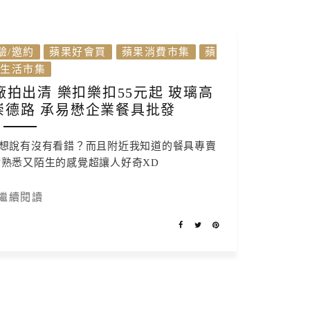
驗/邀約
蘋果好會買
蘋果消費市集
蘋
果生活市集
拍出清 樂扣樂扣55元起 玻璃高
崇德路 承易懋企業餐具批發
想說有沒有看錯？而且附近我知道的餐具專賣
熟悉又陌生的感覺超讓人好奇XD
繼續閱讀