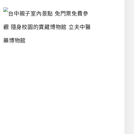
台
中
親
子
室
內
景
點
免
門
票
免
費
參
觀
隱
身
校
園
的
寶
藏
博