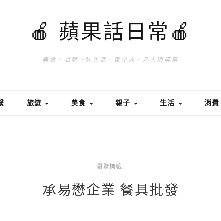
🍎 蘋果話日常🍎
美食。旅遊。過生活。養小人。凡人瑣碎事
繫
旅遊
美食
親子
生活
消
瀏覽標籤:
承易懋企業 餐具批發