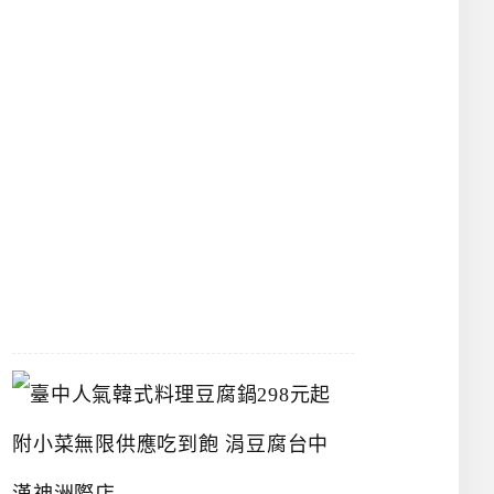
物
館
立
夫
中
醫
藥
博
物
館
2026-
07-
26
臺
中
人
氣
韓
式