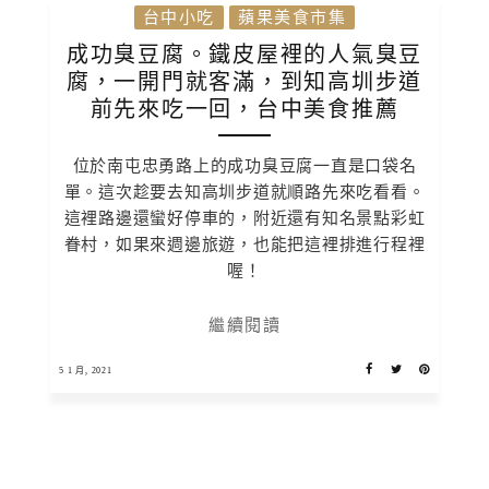
台中小吃
蘋果美食市集
成功臭豆腐。鐵皮屋裡的人氣臭豆
腐，一開門就客滿，到知高圳步道
前先來吃一回，台中美食推薦
位於南屯忠勇路上的成功臭豆腐一直是口袋名
單。這次趁要去知高圳步道就順路先來吃看看。
這裡路邊還蠻好停車的，附近還有知名景點彩虹
眷村，如果來週邊旅遊，也能把這裡排進行程裡
喔！
繼續閱讀
5 1 月, 2021