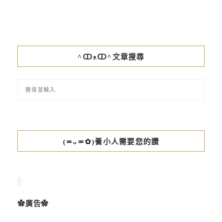
^ↀᴥↀ^文章搜尋
(≖ᴗ≖✿)養小人需要您的讚
✿廣告✿