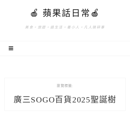
🍎 蘋果話日常🍎
美食。旅遊。過生活。養小人。凡人瑣碎事
瀏覽標籤:
廣三SOGO百貨2025聖誕樹