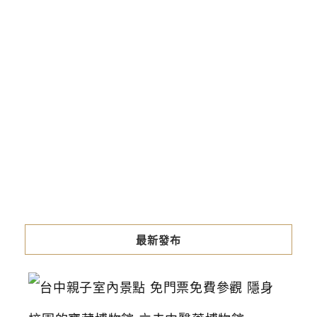
最新發布
台
中
親