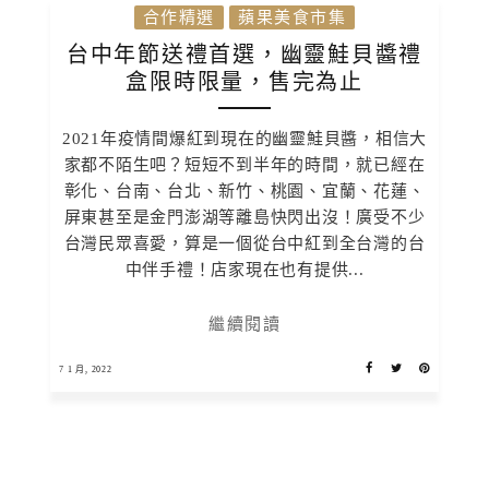
合作精選
蘋果美食市集
台中年節送禮首選，幽靈鮭貝醬禮
盒限時限量，售完為止
2021年疫情間爆紅到現在的幽靈鮭貝醬，相信大
家都不陌生吧？短短不到半年的時間，就已經在
彰化、台南、台北、新竹、桃園、宜蘭、花蓮、
屏東甚至是金門澎湖等離島快閃出沒！廣受不少
台灣民眾喜愛，算是一個從台中紅到全台灣的台
中伴手禮！店家現在也有提供...
繼續閱讀
7 1 月, 2022