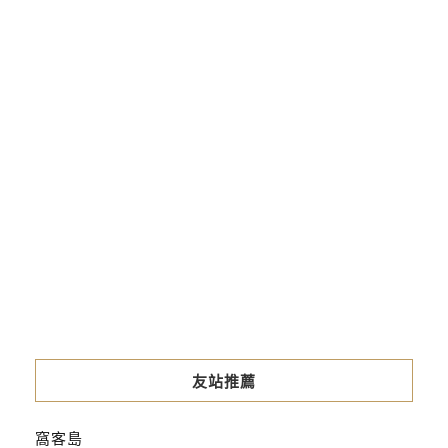
友站推薦
窩客島