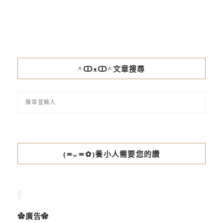
^ↀᴥↀ^文章搜尋
(≖ᴗ≖✿)養小人需要您的讚
✿廣告✿