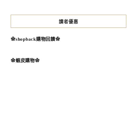
讀者優惠
✿
shopback購物回饋
✿
✿
蝦皮購物
✿