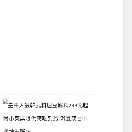
物
館
立
夫
中
醫
藥
博
物
館
2026-
07-
26
臺
中
人
氣
韓
式