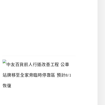
漢
神
洲
際
店
2026-
07-
22
中
友
百
貨
前
人
行
道
改
善
工