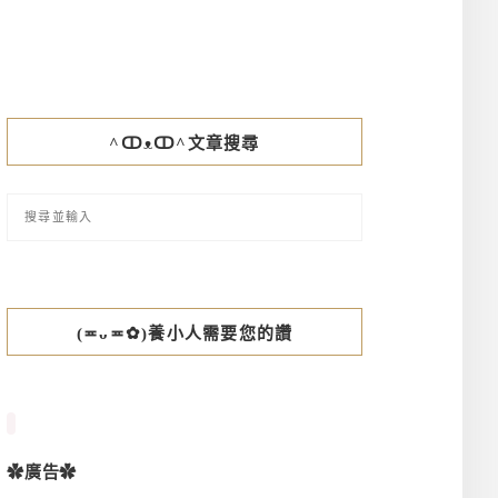
^ↀᴥↀ^文章搜尋
(≖ᴗ≖✿)養小人需要您的讚
✿廣告✿