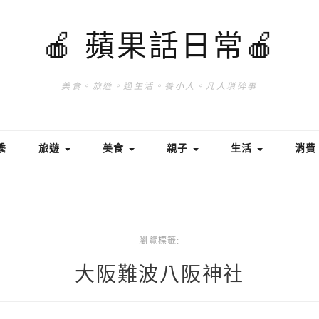
🍎 蘋果話日常🍎
美食。旅遊。過生活。養小人。凡人瑣碎事
繫
旅遊
美食
親子
生活
消
瀏覽標籤:
大阪難波八阪神社