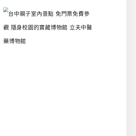
台
中
親
子
室
內
景
點
免
門
票
免
費
參
觀
隱
身
校
園
的
寶
藏
博