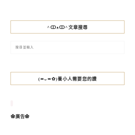
^ↀᴥↀ^文章搜尋
(≖ᴗ≖✿)養小人需要您的讚
✿廣告✿