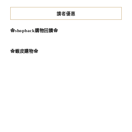
讀者優惠
✿
shopback購物回饋
✿
✿
蝦皮購物
✿