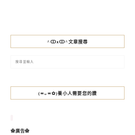
^ↀᴥↀ^文章搜尋
(≖ᴗ≖✿)養小人需要您的讚
✿廣告✿