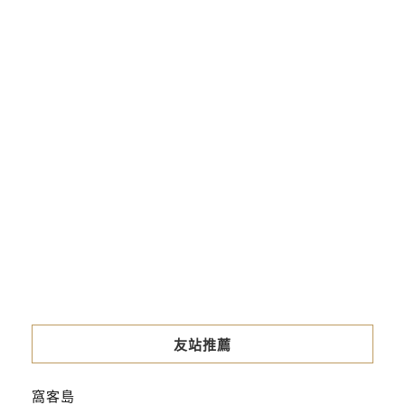
友站推薦
窩客島