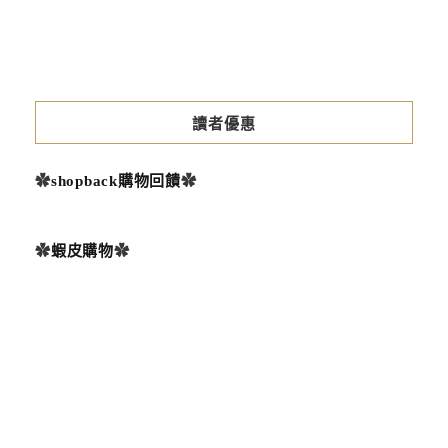
06
讀者優惠
✿
shopback購物回饋
✿
✿
蝦皮購物
✿