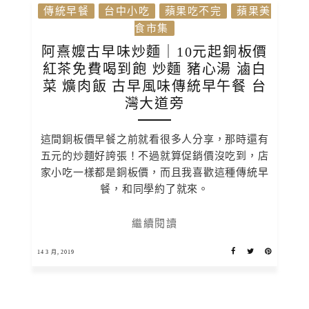
傳統早餐
台中小吃
蘋果吃不完
蘋果美
食市集
阿熹嬤古早味炒麵｜10元起銅板價
紅茶免費喝到飽 炒麵 豬心湯 滷白
菜 爌肉飯 古早風味傳統早午餐 台
灣大道旁
這間銅板價早餐之前就看很多人分享，那時還有
五元的炒麵好誇張！不過就算促銷價沒吃到，店
家小吃一樣都是銅板價，而且我喜歡這種傳統早
餐，和同學約了就來。
繼續閱讀
14 3 月, 2019