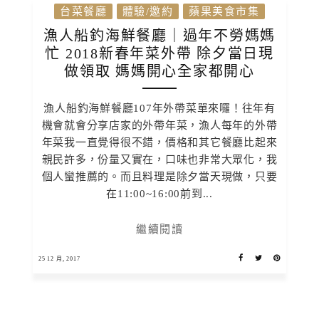
台菜餐廳
體驗/邀約
蘋果美食市集
漁人船釣海鮮餐廳｜過年不勞媽媽
忙 2018新春年菜外帶 除夕當日現
做領取 媽媽開心全家都開心
漁人船釣海鮮餐廳107年外帶菜單來囉！往年有
機會就會分享店家的外帶年菜，漁人每年的外帶
年菜我一直覺得很不錯，價格和其它餐廳比起來
親民許多，份量又實在，口味也非常大眾化，我
個人蠻推薦的。而且料理是除夕當天現做，只要
在11:00~16:00前到...
繼續閱讀
25 12 月, 2017