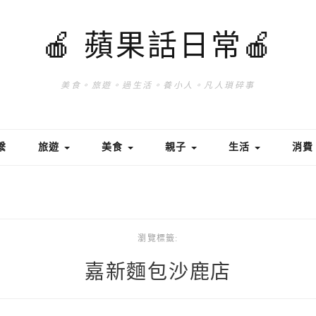
🍎 蘋果話日常🍎
美食。旅遊。過生活。養小人。凡人瑣碎事
繫
旅遊
美食
親子
生活
消
瀏覽標籤:
嘉新麵包沙鹿店