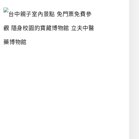
台
中
親
子
室
內
景
點
免
門
票
免
費
參
觀
隱
身
校
園
的
寶
藏
博