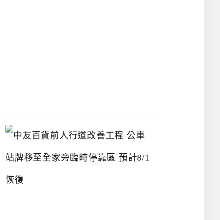
漢
神
洲
際
店
2026-
07-
22
中
友
百
貨
前
人
行
道
改
善
工