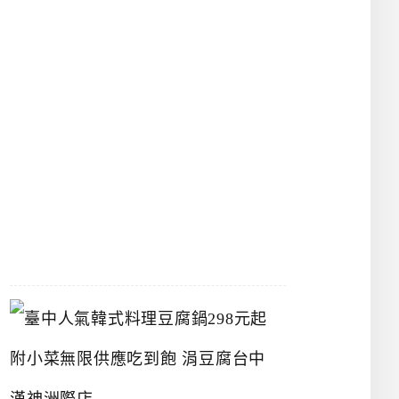
物
館
立
夫
中
醫
藥
博
物
館
2026-
07-
26
臺
中
人
氣
韓
式