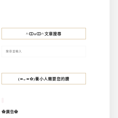
^ↀᴥↀ^文章搜尋
(≖ᴗ≖✿)養小人需要您的讚
✿廣告✿