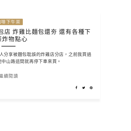
咖啡下午茶
包店 炸雞比麵包還夯 還有各種下
茶炸物點心
人分享被麵包耽誤的炸雞店分店，之前我買過
鹿中山路這間就再停下車來買。
繼續閱讀