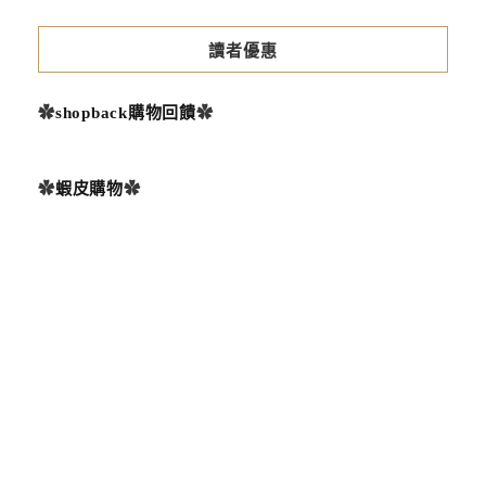
讀者優惠
✿
shopback購物回饋
✿
✿
蝦皮購物
✿