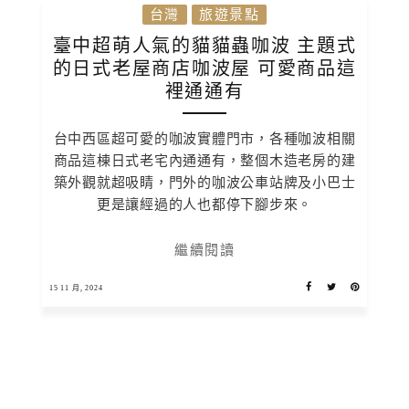
台灣
旅遊景點
臺中超萌人氣的貓貓蟲咖波 主題式
的日式老屋商店咖波屋 可愛商品這
裡通通有
台中西區超可愛的咖波實體門市，各種咖波相關
商品這棟日式老宅內通通有，整個木造老房的建
築外觀就超吸睛，門外的咖波公車站牌及小巴士
更是讓經過的人也都停下腳步來。
繼續閱讀
15 11 月, 2024