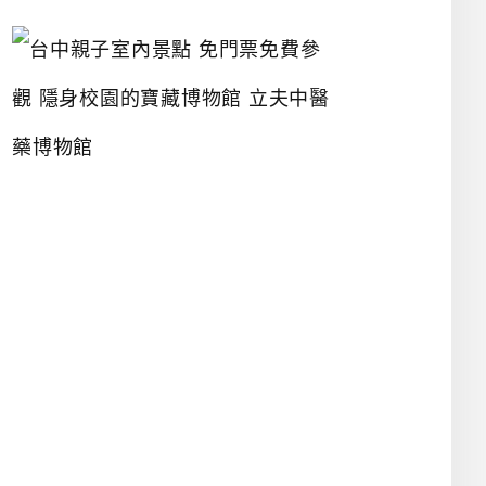
台
中
親
子
室
內
景
點
免
門
票
免
費
參
觀
隱
身
校
園
的
寶
藏
博