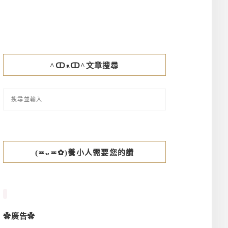
^ↀᴥↀ^文章搜尋
(≖ᴗ≖✿)養小人需要您的讚
✿廣告✿