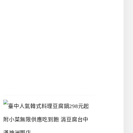
物
館
立
夫
中
醫
藥
博
物
館
2026-
07-
26
臺
中
人
氣
韓
式