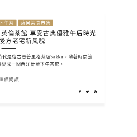
下午茶
蘋果美食市集
英倫茶館 享受古典優雅午后時光
後方老宅新風貌
代是復古普普風格茶店bakku，隨著時間流
身變成一間西洋骨董下午茶館。
繼續閱讀