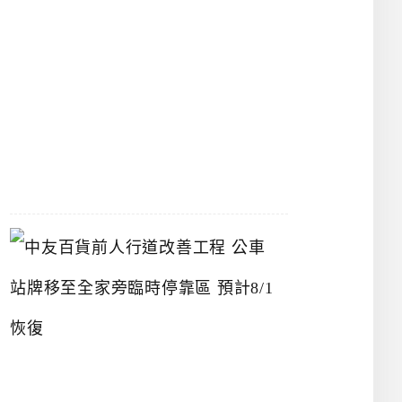
漢
神
洲
際
店
2026-
07-
22
中
友
百
貨
前
人
行
道
改
善
工