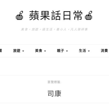
🍎 蘋果話日常🍎
美食。旅遊。過生活。養小人。凡人瑣碎事
繫
旅遊
美食
親子
生活
消
瀏覽標籤:
司康