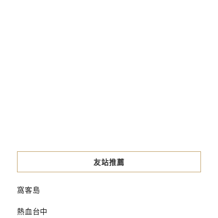
友站推薦
窩客島
熱血台中