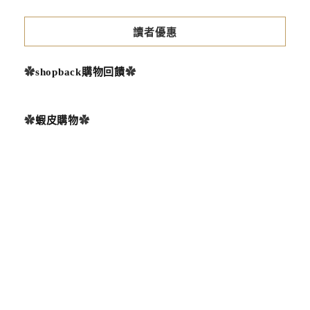
讀者優惠
✿
shopback購物回饋
✿
✿
蝦皮購物
✿