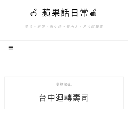
🍎 蘋果話日常🍎
美食。旅遊。過生活。養小人。凡人瑣碎事
瀏覽標籤:
台中迴轉壽司