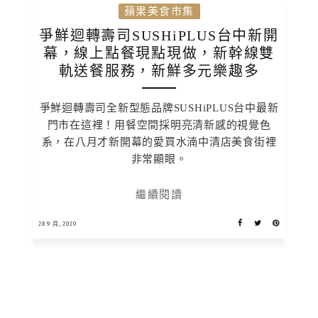
蘋果美食市集
爭鮮迴轉壽司SUSHiPLUS台中新開
幕，線上點餐現點現做，新幹線雙
軌送餐服務，新鮮多元樂趣多
爭鮮迴轉壽司全新型態品牌SUSHiPLUS台中最新
門市在這裡！用餐空間採明亮清新感的視覺色
系，在八月才新開幕的愛買水湳中清店美食街裡
非常顯眼。
繼續閱讀
28 9 月, 2020