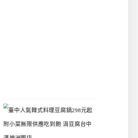
物
館
立
夫
中
醫
藥
博
物
館
2026-
07-
26
臺
中
人
氣
韓
式