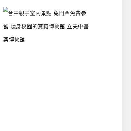
台
中
親
子
室
內
景
點
免
門
票
免
費
參
觀
隱
身
校
園
的
寶
藏
博