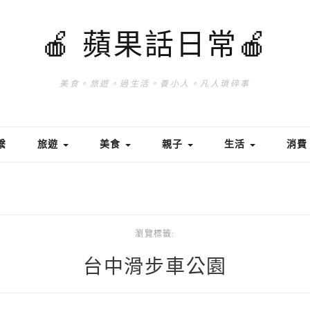
🍎 蘋果話日常🍎
美食。旅遊。過生活。養小人。凡人瑣碎事
繫
旅遊
美食
親子
生活
消
瀏覽標籤:
台中滑步車公園