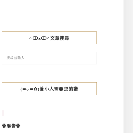
^ↀᴥↀ^文章搜尋
(≖ᴗ≖✿)養小人需要您的讚
✿廣告✿