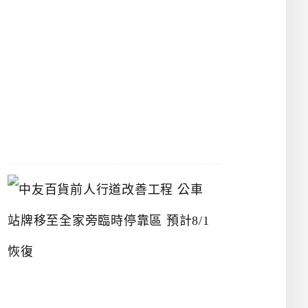
漢
神
洲
際
店
2026-
07-
22
中
友
百
貨
前
人
行
道
改
善
工