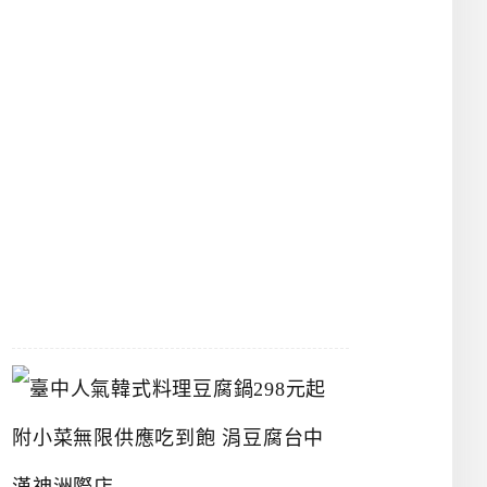
物
館
立
夫
中
醫
藥
博
物
館
2026-
07-
26
臺
中
人
氣
韓
式