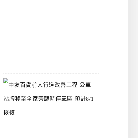
漢
神
洲
際
店
2026-
07-
22
中
友
百
貨
前
人
行
道
改
善
工