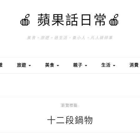
🍎 蘋果話日常🍎
美食。旅遊。過生活。養小人。凡人瑣碎事
繫
旅遊
美食
親子
生活
消
瀏覽標籤:
十二段鍋物