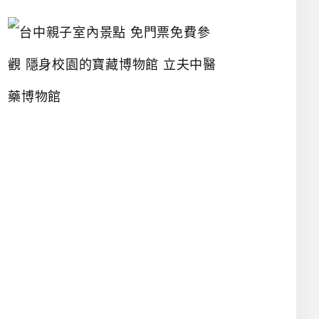
台
中
親
子
室
內
景
點
免
門
票
免
費
參
觀
隱
身
校
園
的
寶
藏
博