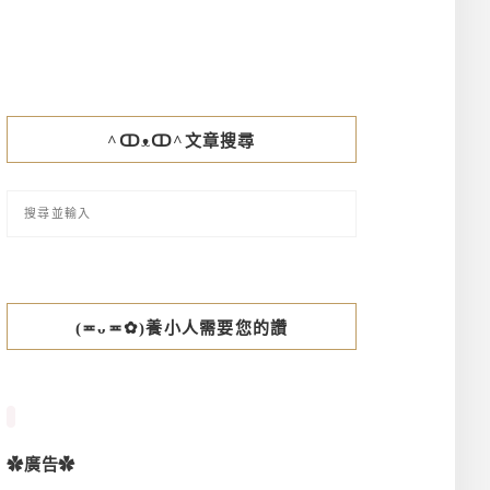
^ↀᴥↀ^文章搜尋
(≖ᴗ≖✿)養小人需要您的讚
✿廣告✿