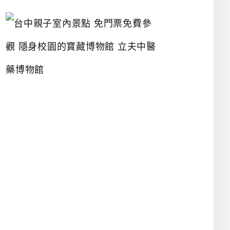
台
中
親
子
室
內
景
點
免
門
票
免
費
參
觀
隱
身
校
園
的
寶
藏
博