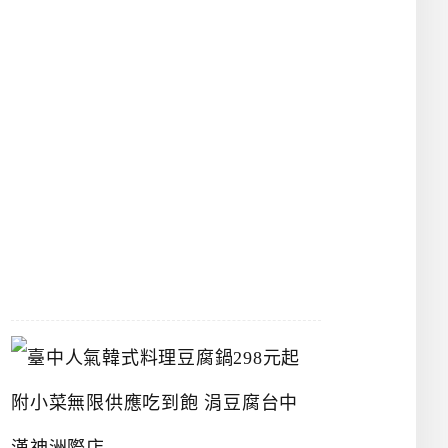
物
館
立
夫
中
醫
藥
博
物
館
2026-
07-
26
臺
中
人
氣
韓
式