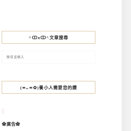
^ↀᴥↀ^文章搜尋
(≖ᴗ≖✿)養小人需要您的讚
✿廣告✿