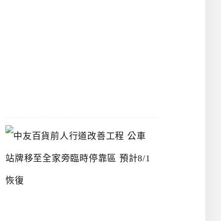
漢
神
洲
際
店
2026-
07-
22
中
友
百
貨
前
人
行
道
改
善
工