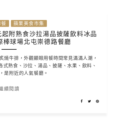
排餐
蘋果美食市集
9元起附熟食沙拉湯品披薩飲料冰品
際棒球場北屯崇德路餐廳
炙燒牛排，外觀顯眼用餐時間常見滿滿人潮，
有各式熟食、沙拉、湯品、披薩、水果、飲料、
，是附近的人氣餐廳。
繼續閱讀