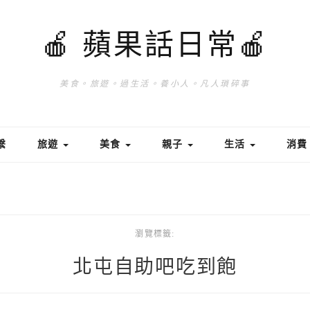
🍎 蘋果話日常🍎
美食。旅遊。過生活。養小人。凡人瑣碎事
繫
旅遊
美食
親子
生活
消
瀏覽標籤:
北屯自助吧吃到飽