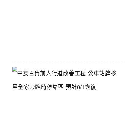
洲
際
店
2026-
07-
22
中
友
百
貨
前
人
行
道
改
善
工
程
公