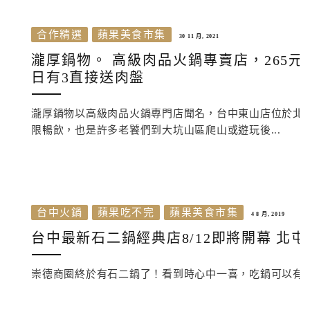
合作精選
蘋果美食市集
30 11 月, 2021
瀧厚鍋物。 高級肉品火鍋專賣店，265
日有3直接送肉盤
瀧厚鍋物以高級肉品火鍋專門店聞名，台中東山店位於北屯
限暢飲，也是許多老饕們到大坑山區爬山或遊玩後...
台中火鍋
蘋果吃不完
蘋果美食市集
4 8 月, 2019
台中最新石二鍋經典店8/12即將開幕 北
崇德商圈終於有石二鍋了！看到時心中一喜，吃鍋可以有