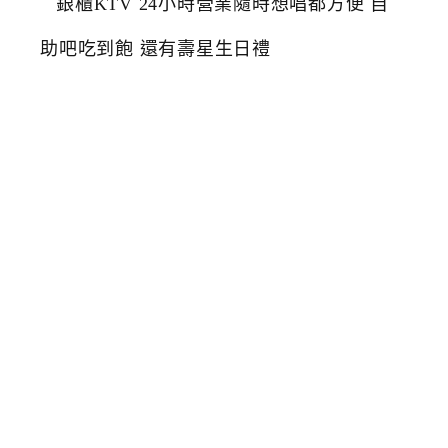
櫃
K
T
V
2
4
小
時
營
業
隨
時
想
唱
都
方
便
自
助
吧
吃
到
飽
還
有