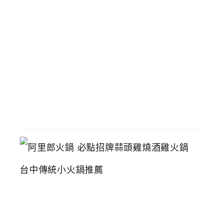
壽
星
生
日
禮
2026-
06-
16
阿
里
郎
火
鍋
必
點
招
牌