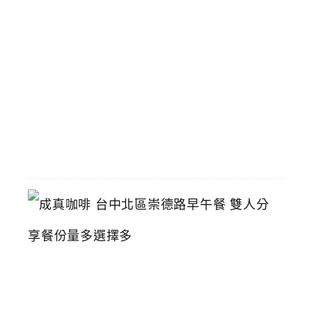
用
餐
享
優
惠
2026-
06-
01
成
真
咖
啡
台
中
北
區
崇
德