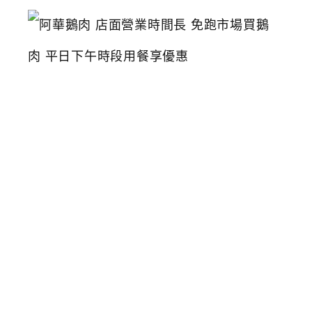
阿
華
鵝
肉
店
面
營
業
時
間
長
免
跑
市
場
買
鵝
肉
平
日
下
午
時
段