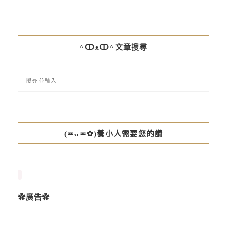
^ↀᴥↀ^文章搜尋
(≖ᴗ≖✿)養小人需要您的讚
✿廣告✿