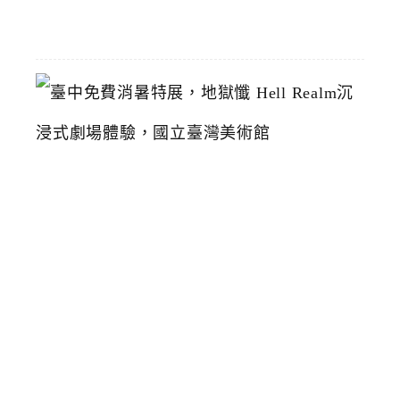
19
臺
中
免
費
消
暑
特
展
，
地
獄
懺
H
e
l
l
R
e
a
l