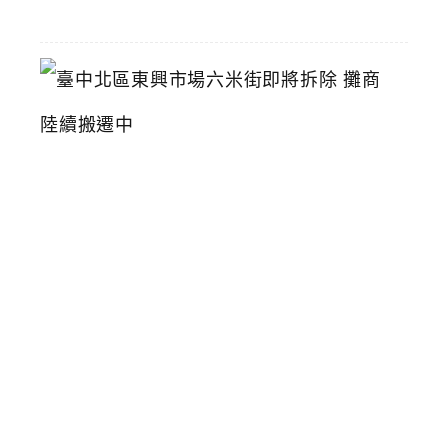
11
臺
中
北
區
東
興
市
場
六
米
街
即
將
拆
除
攤
商
陸
續
搬
遷
中