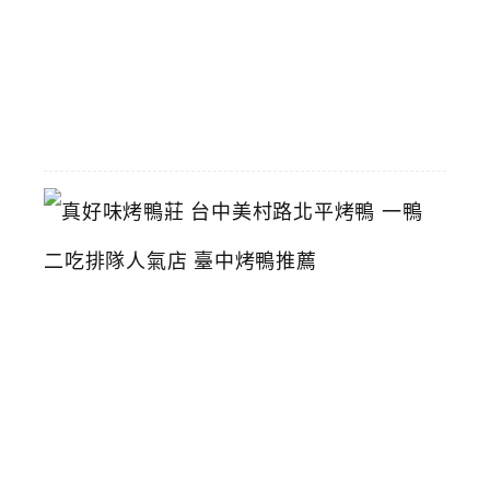
2026-
06-
29
真
好
味
烤
鴨
莊
台
中
美
村
路
北
平
烤
鴨