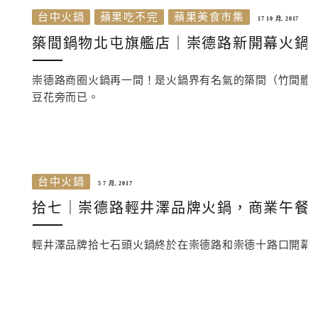
台中火鍋
蘋果吃不完
蘋果美食市集
17 10 月, 2017
築間鍋物北屯旗艦店｜崇德路新開幕火鍋 
崇德路商圈火鍋再一間！是火鍋界有名氣的築間（竹間體
豆花旁而已。
台中火鍋
5 7 月, 2017
拾七｜崇德路輕井澤品牌火鍋，商業午餐1
輕井澤品牌拾七石頭火鍋終於在崇德路和崇德十路口開幕