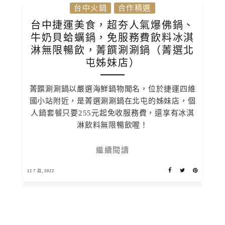
台中火鍋
合作精選
台中捷運美食，超夯人氣爆佛鍋、
牛奶貝蛤蠣鍋，免服務費飲料冰淇
淋無限暢飲，菁饌涮涮鍋（菁選北
屯姊妹店）
菁饌涮涮鍋以嚴選海鮮鍋物聞名，位於捷運四維
國小站附近，是菁選涮涮鍋在北屯的姊妹店，個
人鍋套餐只要255元起免收服務費，還享有冰淇
淋飲料無限暢飲喔！
繼續閱讀
12 7 月, 2022