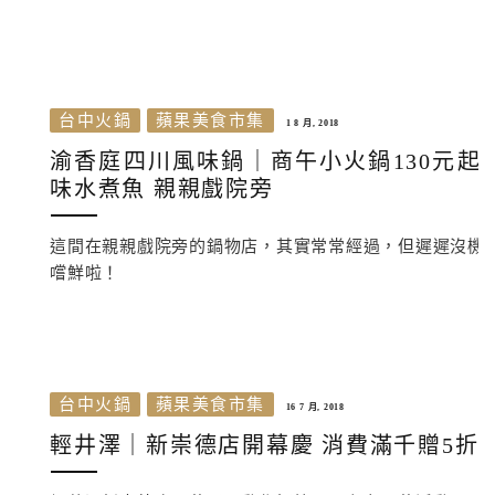
台中火鍋
蘋果美食市集
1 8 月, 2018
渝香庭四川風味鍋｜商午小火鍋130元起
味水煮魚 親親戲院旁
這間在親親戲院旁的鍋物店，其實常常經過，但遲遲沒機
嚐鮮啦！
台中火鍋
蘋果美食市集
16 7 月, 2018
輕井澤｜新崇德店開幕慶 消費滿千贈5折券