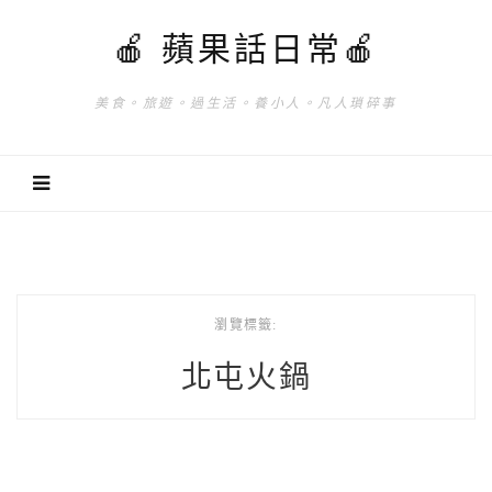
🍎 蘋果話日常🍎
美食。旅遊。過生活。養小人。凡人瑣碎事
瀏覽標籤:
北屯火鍋