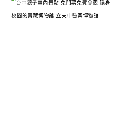
中
親
子
室
內
景
點
免
門
票
免
費
參
觀
隱
身
校
園
的
寶
藏
博
物
館