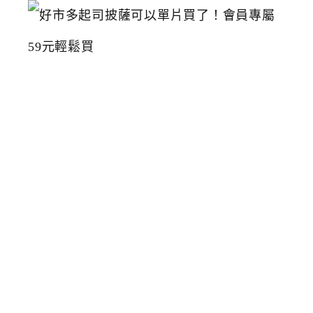
好
市
多
起
司
披
薩
可
以
單
片
買
了
！
會
員
專
屬
5
9
元
輕
鬆
買