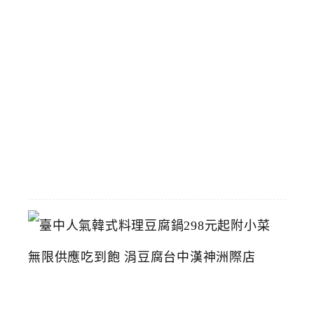
立
夫
中
醫
藥
博
物
館
2026-
07-
26
臺
中
人
氣
韓
式
料
理