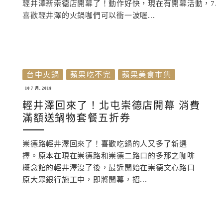
輕井澤新崇德店開幕了！動作好快，現在有開幕活動，7/16
喜歡輕井澤的火鍋咖們可以衝一波喔...
台中火鍋
蘋果吃不完
蘋果美食市集
10 7 月, 2018
輕井澤回來了！北屯崇德店開幕 消費
滿額送鍋物套餐五折券
崇德路輕井澤回來了！喜歡吃鍋的人又多了新選
擇。原本在現在崇德路和崇德二路口的多那之咖啡
概念館的輕井澤沒了後，最近開始在崇德文心路口
原大眾銀行施工中，即將開幕，招...