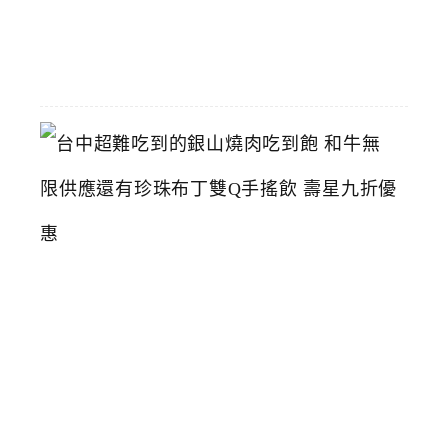
07-
11
台
中
超
難
吃
到
的
銀
山
燒
肉
吃
到
飽
和
牛
無
限