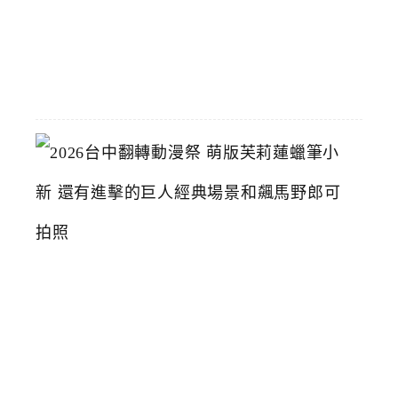
2026-
07-
15
2
0
2
6
台
中
翻
轉
動
漫
祭
萌
版
芙
莉
蓮