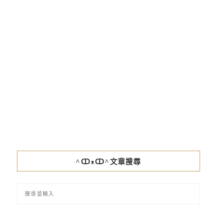
^ↀᴥↀ^文章搜尋