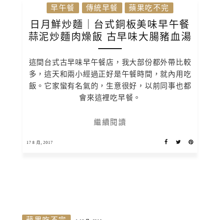
早午餐
傳統早餐
蘋果吃不完
日月鮮炒麵｜台式銅板美味早午餐
蒜泥炒麵肉燥飯 古早味大腸豬血湯
這間台式古早味早午餐店，我大部份都外帶比較
多，這天和兩小經過正好是午餐時間，就內用吃
飯。它家蠻有名氣的，生意很好，以前同事也都
會來這裡吃早餐。
繼續閱讀
17 8 月, 2017