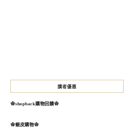
久
火
鍋
2026-
05-
06
讀者優惠
✿
shopback購物回饋
✿
✿
蝦皮購物
✿