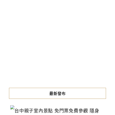
最新發布
台
中