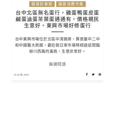
蘋果好會買
蘋果消費市集
台中北區無名蛋行，雞蛋鴨蛋皮蛋
鹹蛋滷蛋茶葉蛋通通有，價格親民
生意好。東興市場好修蛋行
台中東興市場位於北區中清路旁，算是臺中二中
和中國醫大商圈，最近假日來市場時經過這間臨
柳川西路的蛋商，生意非常好。
繼續閱讀
23 10 月, 2024