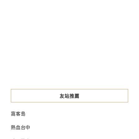
友站推薦
窩客島
熱血台中