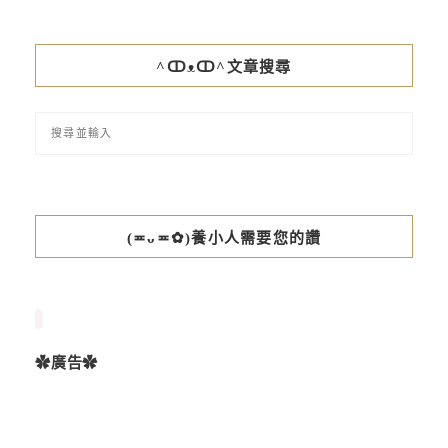
^ↀᴥↀ^文章搜尋
(≖ᴗ≖✿)養小人需要您的讚
✿廣告✿