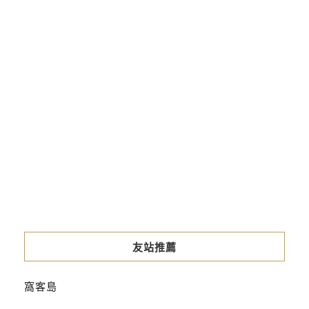
友站推薦
窩客島