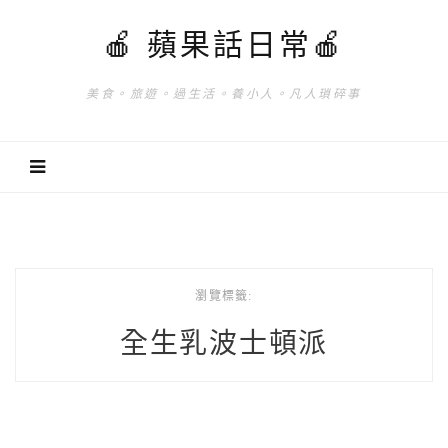
🍎 蘋果話日常🍎
美食。旅遊。過生活。養小人。凡人瑣碎事
瀏覽標籤:
全生乳波士頓派