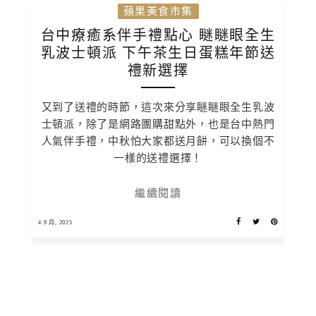
蘋果美食市集
台中療癒系伴手禮點心 瞇瞇眼全生
乳波士頓派 下午茶生日蛋糕年節送
禮新選擇
又到了送禮的時節，這次來分享瞇瞇眼全生乳波
士頓派，除了是網路團購甜點外，也是台中熱門
人氣伴手禮，中秋怕大家都送月餅，可以換個不
一樣的送禮選擇！
繼續閱讀
4 9 月, 2025