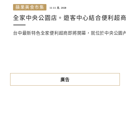
蘋果美食市集
11 11 月, 2020
全家中央公園店。遊客中心結合便利超商
台中最新特色全家便利超商即將開幕，就位於中央公園內
廣告