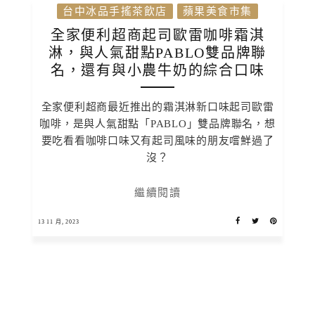
台中冰品手搖茶飲店
蘋果美食市集
全家便利超商起司歐雷咖啡霜淇
淋，與人氣甜點PABLO雙品牌聯
名，還有與小農牛奶的綜合口味
全家便利超商最近推出的霜淇淋新口味起司歐雷
咖啡，是與人氣甜點「PABLO」雙品牌聯名，想
要吃看看咖啡口味又有起司風味的朋友嚐鮮過了
沒？
繼續閱讀
13 11 月, 2023