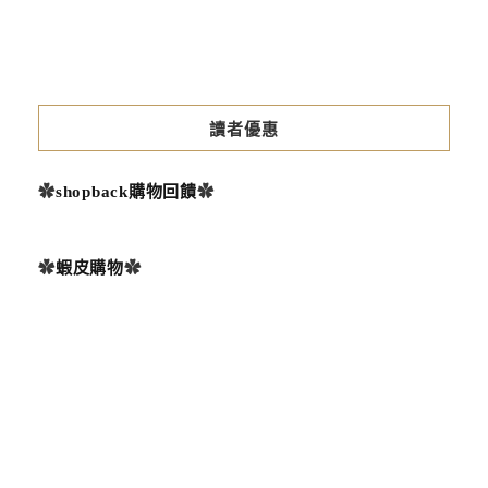
06
讀者優惠
✿
shopback購物回饋
✿
✿
蝦皮購物
✿