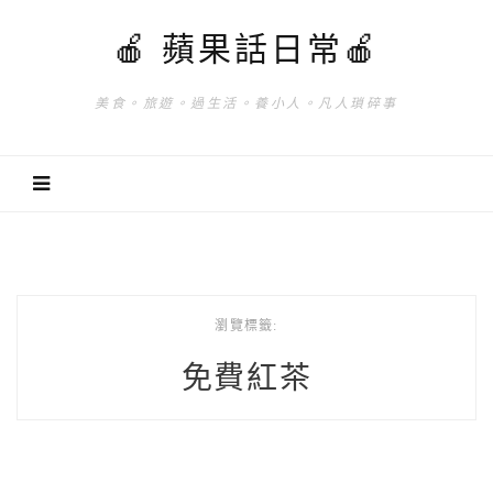
🍎 蘋果話日常🍎
美食。旅遊。過生活。養小人。凡人瑣碎事
瀏覽標籤:
免費紅茶