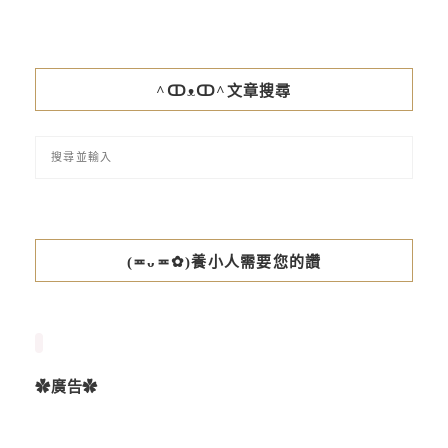
^ↀᴥↀ^文章搜尋
(≖ᴗ≖✿)養小人需要您的讚
✿廣告✿