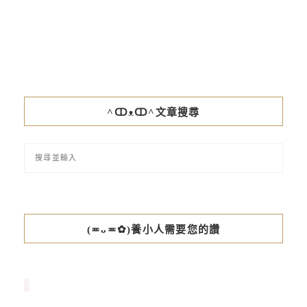
^ↀᴥↀ^文章搜尋
(≖ᴗ≖✿)養小人需要您的讚