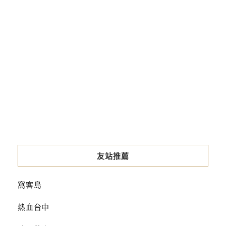
友站推薦
窩客島
熱血台中