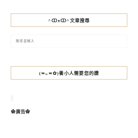
^ↀᴥↀ^文章搜尋
(≖ᴗ≖✿)養小人需要您的讚
✿廣告✿