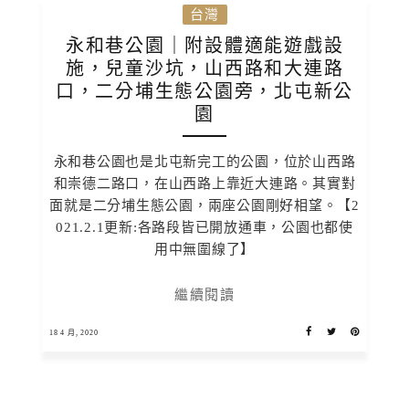
台灣
永和巷公園｜附設體適能遊戲設
施，兒童沙坑，山西路和大連路
口，二分埔生態公園旁，北屯新公
園
永和巷公園也是北屯新完工的公園，位於山西路
和崇德二路口，在山西路上靠近大連路。其實對
面就是二分埔生態公園，兩座公園剛好相望。【2
021.2.1更新:各路段皆已開放通車，公園也都使
用中無圍線了】
繼續閱讀
18 4 月, 2020