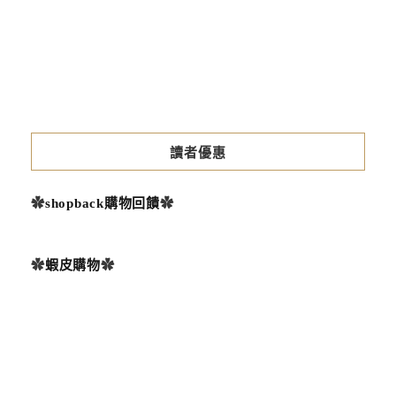
05-
06
讀者優惠
✿
shopback購物回饋
✿
✿
蝦皮購物
✿