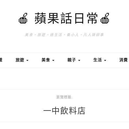
🍎 蘋果話日常🍎
美食。旅遊。過生活。養小人。凡人瑣碎事
繫
旅遊
美食
親子
生活
消
瀏覽標籤:
一中飲料店