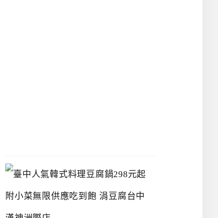
物
館
立
夫
中
醫
藥
博
物
館
2026-
07-
26
臺
中
人
氣
韓
式