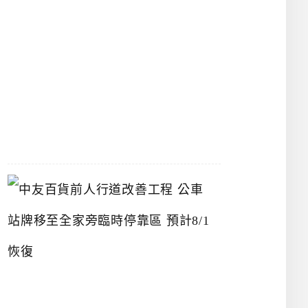
漢
神
洲
際
店
2026-
07-
22
中
友
百
貨
前
人
行
道
改
善
工