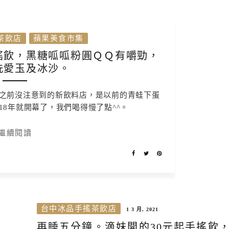
茶飲店
蘋果美食市集
搖飲，黑糖呱呱粉圓ＱＱ有嚼勁，
洗愛玉及冰沙。
之前沒注意到的新飲料店，是以前的青蛙下蛋
18年就開幕了，我們喝得慢了點^^。
繼續閱讀
台中冰品手搖茶飲店
1 3 月, 2021
再睡五分鐘。滴妹開的30元起手搖飲