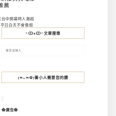
推薦
鐘在台中開幕時人潮超
過平日白天不會像假
^ↀᴥↀ^文章搜尋
(≖ᴗ≖✿)養小人需要您的讚
✿廣告✿