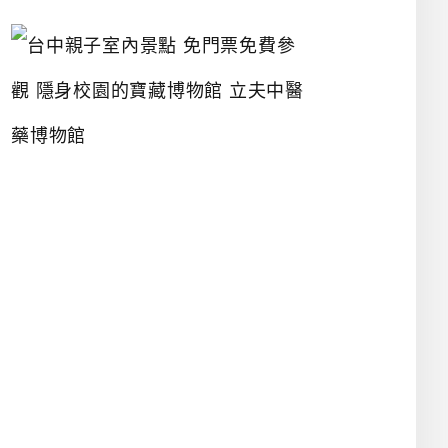
台
中
親
子
室
內
景
點
免
門
票
免
費
參
觀
隱
身
校
園
的
寶
藏
博